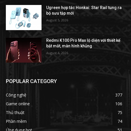
Ugreen hợp tác Honkai: Star Rail tung ra
bộ sưu tập mới
August 5, 2026
Redmi K100 Pro Max lộ diện với thiết kế
bắt mắt, màn hình khủng
August 4, 2026
POPULAR CATEGORY
Công nghệ
377
Game online
106
Thủ thuật
75
Phần mềm
74
Ứng dụng hot
51