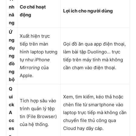
nh
Cơ chế hoạt
Lợi ích cho người dùng
nă
động
ng
Ứ
Xuất hiện trực
ng
tiếp trên màn
Gọi đồ ăn qua app điện thoại,
dụ
hình laptop tương
làm bài tập Duolingo… trực
ng
tự như
iPhone
tiếp trên máy tính mà không
đồ
Mirroring
của
cần chạm vào điện thoại.
ng
Apple.
bộ
Q
ui
Xem, tìm kiếm, kéo thả hoặc
Tích hợp sâu vào
ck
chèn file từ smartphone vào
trình quản lý tệp
A
laptop trực tiếp mà không cần
tin (File Browser)
cc
chuyển file thủ công qua
của hệ thống.
es
Cloud hay dây cáp.