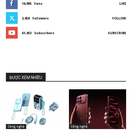
16,985
Fans
LIKE
2,458
Followers
FOLLOW
61,453
Subscribers
SUBSCRIBE
ĐƯỢC XEM NHIỀU
Công nghệ
Công nghệ