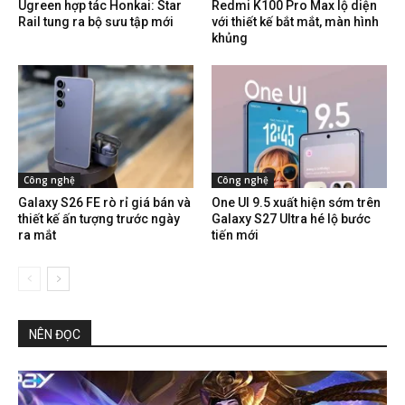
Ugreen hợp tác Honkai: Star
Redmi K100 Pro Max lộ diện
Rail tung ra bộ sưu tập mới
với thiết kế bắt mắt, màn hình
khủng
Công nghệ
Công nghệ
Galaxy S26 FE rò rỉ giá bán và
One UI 9.5 xuất hiện sớm trên
thiết kế ấn tượng trước ngày
Galaxy S27 Ultra hé lộ bước
ra mắt
tiến mới
NÊN ĐỌC