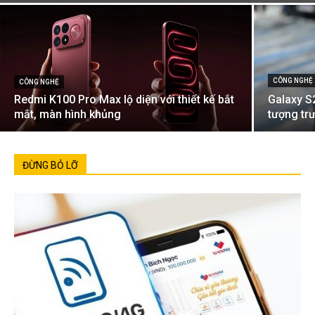
CÔNG NGHỆ
CÔNG NGHỆ
Redmi K100 Pro Max lộ diện với thiết kế bắt
Galaxy S2
mắt, màn hình khủng
tượng tr
ĐỪNG BỎ LỠ