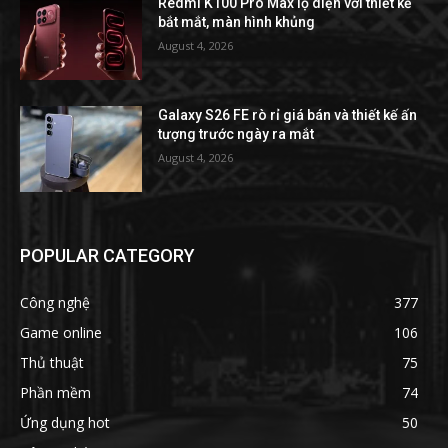
Redmi K100 Pro Max lộ diện với thiết kế
bắt mắt, màn hình khủng
August 4, 2026
Galaxy S26 FE rò rỉ giá bán và thiết kế ấn
tượng trước ngày ra mắt
August 4, 2026
POPULAR CATEGORY
Công nghệ
377
Game online
106
Thủ thuật
75
Phần mềm
74
Ứng dụng hot
50