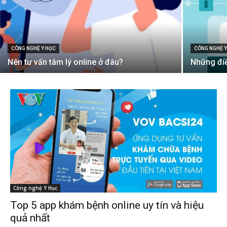
CÔNG NGHỆ Y HỌC
CÔNG NGHỆ Y
Nên tư vấn tâm lý online ở đâu?
Những điề
Công nghệ Y Học
Top 5 app khám bệnh online uy tín và hiệu
quả nhất