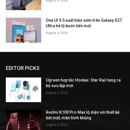
August 4, 2026
One UI 9.5 xuất hiện sớm trên Galaxy S27
Ultra hé lộ bước tiến mới
August 4, 2026
EDITOR PICKS
Ugreen hợp tác Honkai: Star Rail tung ra
bộ sưu tập mới
August 5, 2026
Redmi K100 Pro Max lộ diện với thiết kế
bắt mắt, màn hình khủng
August 4, 2026