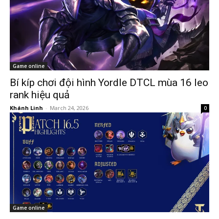
Game online
Bí kíp chơi đội hình Yordle DTCL mùa 16 leo
rank hiệu quả
Khánh Linh
-
March 24, 2026
0
Game online