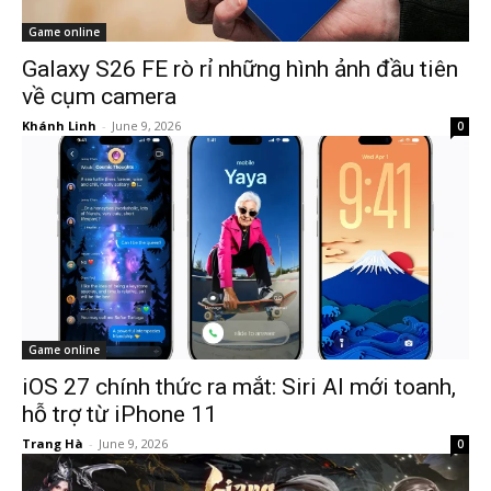
Game online
Galaxy S26 FE rò rỉ những hình ảnh đầu tiên
về cụm camera
Khánh Linh
-
June 9, 2026
0
Game online
iOS 27 chính thức ra mắt: Siri AI mới toanh,
hỗ trợ từ iPhone 11
Trang Hà
-
June 9, 2026
0