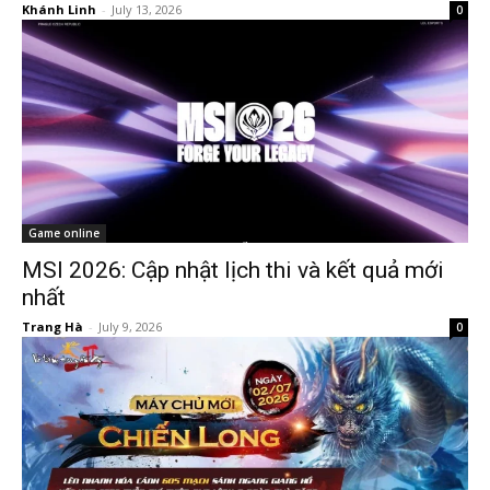
Khánh Linh
-
July 13, 2026
0
Game online
MSI 2026: Cập nhật lịch thi và kết quả mới
nhất
Trang Hà
-
July 9, 2026
0