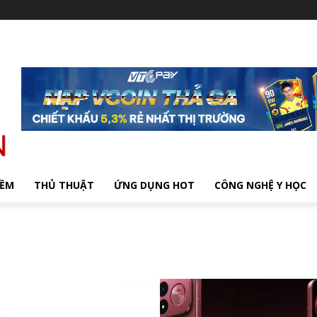
MỀM
THỦ THUẬT
ỨNG DỤNG HOT
CÔNG NGHỆ Y HỌC