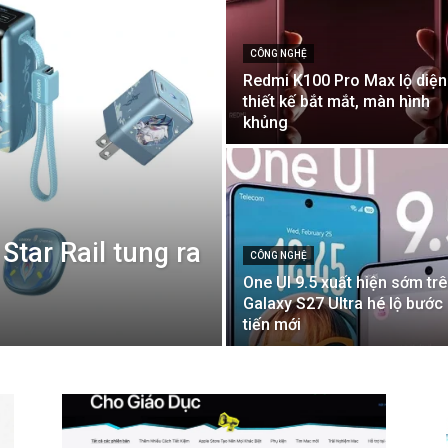
CÔNG NGHỆ
Redmi K100 Pro Max lộ diện
thiết kế bắt mắt, màn hình
khủng
Star Rail tung ra
CÔNG NGHỆ
One UI 9.5 xuất hiện sớm tr
Galaxy S27 Ultra hé lộ bước
tiến mới