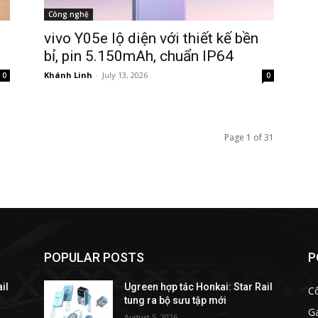
Công nghệ
vivo Y05e lộ diện với thiết kế bền
bỉ, pin 5.150mAh, chuẩn IP64
Khánh Linh
-
July 13, 2026
0
0
Page 1 of 31
POPULAR POSTS
P
il
Ugreen hợp tác Honkai: Star Rail
C
tung ra bộ sưu tập mới
G
August 5, 2026