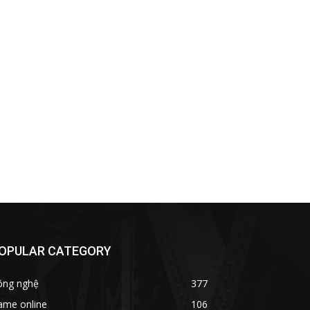
OPULAR CATEGORY
ông nghệ
377
ame online
106