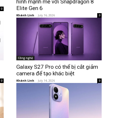
hình mạnh mẽ với Snapdragon 8
Elite Gen 6
0
Khánh Linh
-
July 16, 2026
0
Công nghệ
Galaxy S27 Pro có thể bị cắt giảm
camera để tạo khác biệt
Khánh Linh
-
July 14, 2026
0
0