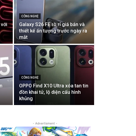
CÔNG NGHỆ
 với
Galaxy S26 FE rò rỉ giá bán và
thiết kế ấn tượng trước ngày ra
mắt
CÔNG NGHỆ
ên
OPPO Find X10 Ultra xóa tan tin
đồn khai tử, lộ diện cấu hình
khủng
- Advertisment -