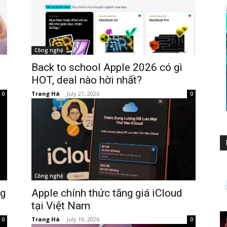
Công nghệ
Back to school Apple 2026 có gì
HOT, deal nào hời nhất?
Trang Hà
-
July 21, 2026
0
0
Công nghệ
ng
Apple chính thức tăng giá iCloud
tại Việt Nam
Trang Hà
-
July 19, 2026
0
0