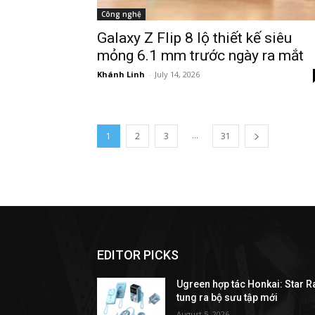
Công nghệ
Galaxy Z Flip 8 lộ thiết kế siêu
mỏng 6.1 mm trước ngày ra mắt
Khánh Linh
-
July 14, 2026
...
1
2
3
31
EDITOR PICKS
Ugreen hợp tác Honkai: Star Ra
tung ra bộ sưu tập mới
August 5, 2026