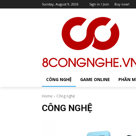
Sunday, August 9, 2026
Sign in / Join
Buy now!
CÔNG NGHỆ
GAME ONLINE
PHẦN 
Home
Công nghệ
CÔNG NGHỆ