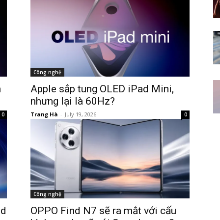
Công nghệ
n
Apple sắp tung OLED iPad Mini,
nhưng lại là 60Hz?
Trang Hà
-
July 19, 2026
0
0
Công nghệ
id
OPPO Find N7 sẽ ra mắt với cấu