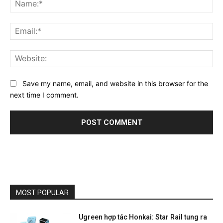
Na
Ema
Web
Save my name, email, and website in this browser for the
next time I comment.
MOST POPULAR
Ugreen hợp tác Honkai: Star Rail tung ra