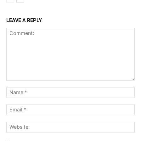
LEAVE A REPLY
Comment:
Na
Ema
Web