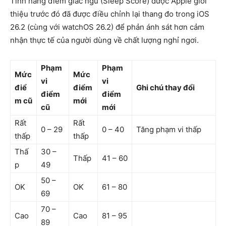
Tính năng điểm giấc ngủ (Sleep Score) được Apple giới
thiệu trước đó đã được điều chỉnh lại thang đo trong iOS
26.2 (cùng với watchOS 26.2) để phản ánh sát hơn cảm
nhận thực tế của người dùng về chất lượng nghỉ ngơi.
Phạm
Phạm
Mức
Mức
vi
vi
điể
điểm
Ghi chú thay đổi
điểm
điểm
m cũ
mới
cũ
mới
Rất
Rất
0 – 29
0 – 40
Tăng phạm vi thấp
thấp
thấp
Thấ
30 –
Thấp
41 – 60
p
49
50 –
OK
OK
61 – 80
69
70 –
Cao
Cao
81 – 95
89