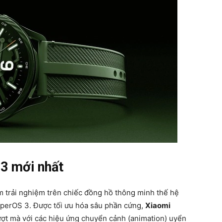
3 mới nhất
ầm trải nghiệm trên chiếc đồng hồ thông minh thế hệ
yperOS 3. Được tối ưu hóa sâu phần cứng,
Xiaomi
ợt mà với các hiệu ứng chuyển cảnh (animation) uyển