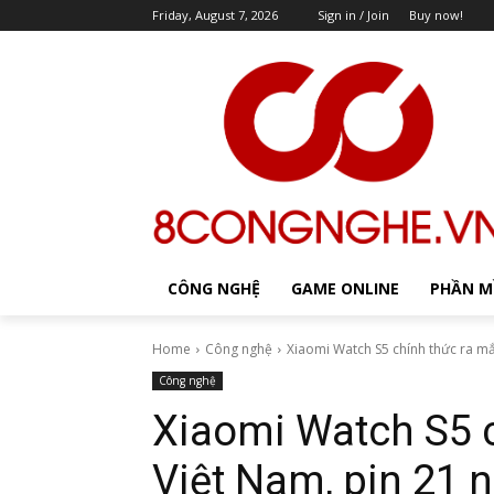
Friday, August 7, 2026
Sign in / Join
Buy now!
CÔNG NGHỆ
GAME ONLINE
PHẦN 
Home
Công nghệ
Xiaomi Watch S5 chính thức ra mắt 
Công nghệ
Xiaomi Watch S5 c
Việt Nam, pin 21 