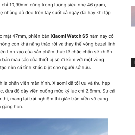
ng chỉ 10,99mm cùng trọng lượng siêu nhẹ 46 gram,
ẹ nhàng dù đeo trên tay suốt cả ngày dài hay khi tập
ước mặt 47mm, phiên bản
Xiaomi Watch S5
năm nay có
ông còn khả năng tháo rời và thay thế vòng bezel linh
hiện tinh xảo của sản phẩm thực tế chắc chắn sẽ khiến
 bản màu sắc của thiết bị sẽ đi kèm với một vòng
 tạo nên cá tính khác biệt cho người sở hữu.
h là phần viền màn hình. Xiaomi đã tối ưu và thu hẹp
c, đưa độ dày viền xuống mức kỷ lục chỉ 2,6mm. Sự cải
thị, mang lại trải nghiệm thị giác tràn viền vô cùng
n gàng hơn.