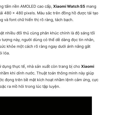
dụng tấm nền AMOLED cao cấp,
Xiaomi Watch S5
mang
iải 480 x 480 pixels. Màu sắc trên đồng hồ được tái tạo
g và font chữ hiển thị rõ ràng, tách bạch.
t nhiều đối thủ cùng phân khúc chính là độ sáng tối
ấn tượng này, người dùng có thể dễ dàng đọc tin nhắn,
 sức khỏe một cách rõ ràng ngay dưới ánh nắng gắt
i lóa.
 dụng thực tế, nhà sản xuất còn trang bị cho
Xiaomi
nhầm khi dính nước. Thuật toán thông minh này giúp
ớc đọng trên bề mặt kích hoạt nhầm lệnh cảm ứng, cực
oặc ra mồ hôi trong lúc tập luyện.