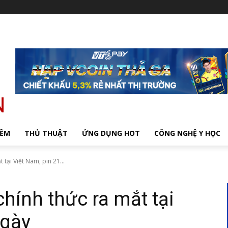
MỀM
THỦ THUẬT
ỨNG DỤNG HOT
CÔNG NGHỆ Y HỌC
tại Việt Nam, pin 21...
hính thức ra mắt tại
ngày