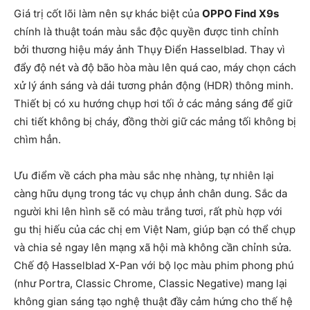
Giá trị cốt lõi làm nên sự khác biệt của
OPPO Find X9s
chính là thuật toán màu sắc độc quyền được tinh chỉnh
bởi thương hiệu máy ảnh Thụy Điển Hasselblad. Thay vì
đẩy độ nét và độ bão hòa màu lên quá cao, máy chọn cách
xử lý ánh sáng và dải tương phản động (HDR) thông minh.
Thiết bị có xu hướng chụp hơi tối ở các mảng sáng để giữ
chi tiết không bị cháy, đồng thời giữ các mảng tối không bị
chìm hẳn.
Ưu điểm về cách pha màu sắc nhẹ nhàng, tự nhiên lại
càng hữu dụng trong tác vụ chụp ảnh chân dung. Sắc da
người khi lên hình sẽ có màu trắng tươi, rất phù hợp với
gu thị hiếu của các chị em Việt Nam, giúp bạn có thể chụp
và chia sẻ ngay lên mạng xã hội mà không cần chỉnh sửa.
Chế độ Hasselblad X-Pan với bộ lọc màu phim phong phú
(như Portra, Classic Chrome, Classic Negative) mang lại
không gian sáng tạo nghệ thuật đầy cảm hứng cho thế hệ