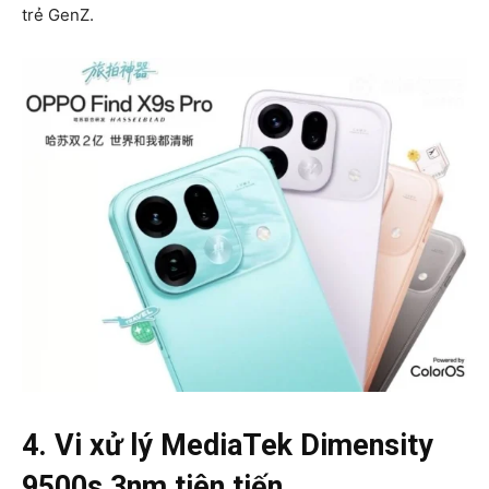
trẻ GenZ.
4. Vi xử lý MediaTek Dimensity
9500s 3nm tiên tiến