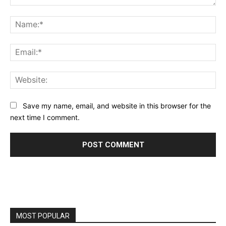
Comment:
Na
Ema
Web
Save my name, email, and website in this browser for the
next time I comment.
MOST POPULAR