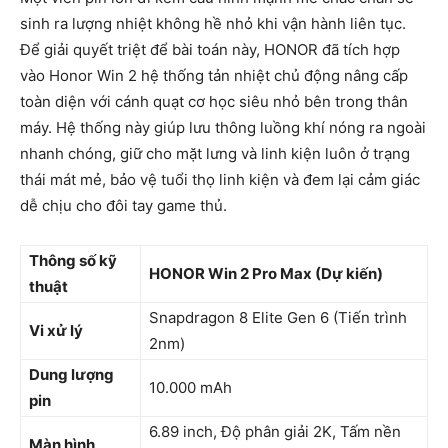
sinh ra lượng nhiệt không hề nhỏ khi vận hành liên tục.
Để giải quyết triệt để bài toán này, HONOR đã tích hợp
vào Honor Win 2 hệ thống tản nhiệt chủ động nâng cấp
toàn diện với cánh quạt cơ học siêu nhỏ bên trong thân
máy. Hệ thống này giúp lưu thông luồng khí nóng ra ngoài
nhanh chóng, giữ cho mặt lưng và linh kiện luôn ở trạng
thái mát mẻ, bảo vệ tuổi thọ linh kiện và đem lại cảm giác
dễ chịu cho đôi tay game thủ.
Thông số kỹ
HONOR Win 2 Pro Max (Dự kiến)
thuật
Snapdragon 8 Elite Gen 6 (Tiến trình
Vi xử lý
2nm)
Dung lượng
10.000 mAh
pin
6.89 inch, Độ phân giải 2K, Tấm nền
Màn hình