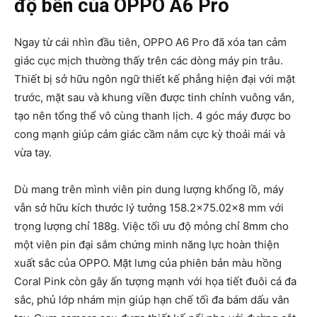
độ bền của OPPO A6 Pro
Ngay từ cái nhìn đầu tiên, OPPO A6 Pro đã xóa tan cảm
giác cục mịch thường thấy trên các dòng máy pin trâu.
Thiết bị sở hữu ngôn ngữ thiết kế phẳng hiện đại với mặt
trước, mặt sau và khung viền được tinh chỉnh vuông vắn,
tạo nên tổng thể vô cùng thanh lịch. 4 góc máy được bo
cong mạnh giúp cảm giác cầm nắm cực kỳ thoải mái và
vừa tay.
Dù mang trên mình viên pin dung lượng khổng lồ, máy
vẫn sở hữu kích thước lý tưởng
158.2×75.02×8 mm
với
trọng lượng chỉ 188g. Việc tối ưu độ mỏng chỉ 8mm cho
một viên pin đại sắm chứng minh năng lực hoàn thiện
xuất sắc của OPPO. Mặt lưng của phiên bản màu hồng
Coral Pink còn gây ấn tượng mạnh với họa tiết đuôi cá đa
sắc, phủ lớp nhám mịn giúp hạn chế tối đa bám dấu vân