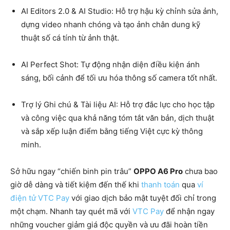
AI Editors 2.0 & AI Studio: Hỗ trợ hậu kỳ chỉnh sửa ảnh,
dựng video nhanh chóng và tạo ảnh chân dung kỹ
thuật số cá tính từ ảnh thật.
AI Perfect Shot: Tự động nhận diện điều kiện ánh
sáng, bối cảnh để tối ưu hóa thông số camera tốt nhất.
Trợ lý Ghi chú & Tài liệu AI: Hỗ trợ đắc lực cho học tập
và công việc qua khả năng tóm tắt văn bản, dịch thuật
và sắp xếp luận điểm bằng tiếng Việt cực kỳ thông
minh.
Sở hữu ngay “chiến binh pin trâu”
OPPO A6 Pro
chưa bao
giờ dễ dàng và tiết kiệm đến thế khi
thanh toán
qua
ví
điện tử VTC Pay
với giao dịch bảo mật tuyệt đối chỉ trong
một chạm. Nhanh tay quét mã với
VTC Pay
để nhận ngay
những voucher giảm giá độc quyền và ưu đãi hoàn tiền