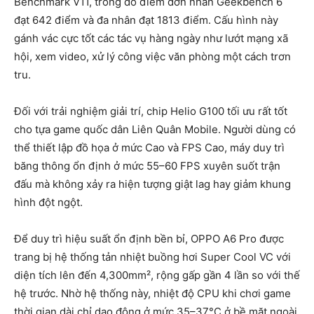
Benchmark V11, trong đó điểm đơn nhân Geekbench 6
đạt 642 điểm và đa nhân đạt 1813 điểm. Cấu hình này
gánh vác cực tốt các tác vụ hàng ngày như lướt mạng xã
hội, xem video, xử lý công việc văn phòng một cách trơn
tru.
Đối với trải nghiệm giải trí, chip Helio G100 tối ưu rất tốt
cho tựa game quốc dân Liên Quân Mobile. Người dùng có
thể thiết lập đồ họa ở mức Cao và FPS Cao, máy duy trì
băng thông ổn định ở mức 55–60 FPS xuyên suốt trận
đấu mà không xảy ra hiện tượng giật lag hay giảm khung
hình đột ngột.
Để duy trì hiệu suất ổn định bền bỉ, OPPO A6 Pro được
trang bị hệ thống tản nhiệt buồng hơi Super Cool VC với
diện tích lên đến 4,300mm², rộng gấp gần 4 lần so với thế
hệ trước. Nhờ hệ thống này, nhiệt độ CPU khi chơi game
thời gian dài chỉ dao động ở mức 35–37°C ở bề mặt ngoài