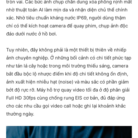
tròn vai. Các bức ảnh chụp chân dung xóa phông nịnh mắt
nhờ thuật toán AI làm mịn da và nhận diện chủ thể chính
xác. Nhờ tiêu chuẩn kháng nước IP69, người dùng thậm
chí có thể kích hoạt camera để quay phim, chụp ảnh độc
đáo dưới nước ở hồ bơi.
Tuy nhiên, đây không phải là một thiết bị thiên về nhiếp
ảnh chuyên nghiệp. Ở những bối cảnh có chi tiết phức tạp
như tán lá cây hoặc trong môi trường thiếu sáng, camera
bắt đầu bộc lộ nhược điểm khi độ chi tiết không ổn định,
ảnh xuất hiện nhiễu hạt (noise) và màu sắc có phần giảm
bớt độ rực rỡ. Máy hỗ trợ quay video tối đa ở độ phân giải
Full HD 30fps cùng chống rung EIS cơ bản, đủ đáp ứng
cho các nhu cầu gọi video call hoặc ghi lại khoảnh khắc
thường ngày.