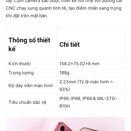
tay. Cụm camera sau được thiết kế nổi nhẹ với đường cắt
CNC chạy xung quanh tinh tế, tạo điểm nhấn sang trọng
khi đặt trên mặt bàn.
Thông số thiết
Chi tiết
kế
Kích thước
158.2×75.02×8 mm
Trọng lượng
188g
2.23mm (Tỷ lệ màn hình >
Độ dày viền màn hình
93%)
IP66, IP68, IP69 & MIL-STD-
Tiêu chuẩn bảo vệ
810H