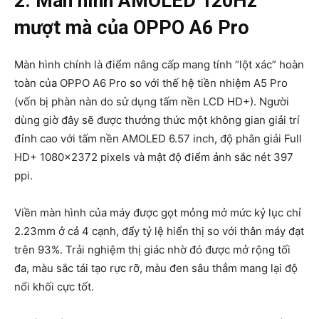
2. Màn hình AMOLED 120Hz
mượt mà của OPPO A6 Pro
Màn hình chính là điểm nâng cấp mang tính “lột xác” hoàn
toàn của OPPO A6 Pro so với thế hệ tiền nhiệm A5 Pro
(vốn bị phàn nàn do sử dụng tấm nền LCD HD+). Người
dùng giờ đây sẽ được thưởng thức một không gian giải trí
đỉnh cao với tấm nền AMOLED 6.57 inch, độ phân giải Full
HD+
1080×2372 pixels
và mật độ điểm ảnh sắc nét 397
ppi.
Viền màn hình của máy được gọt mỏng mở mức kỷ lục chỉ
2.23mm ở cả 4 cạnh, đẩy tỷ lệ hiển thị so với thân máy đạt
trên 93%. Trải nghiệm thị giác nhờ đó được mở rộng tối
đa, màu sắc tái tạo rực rỡ, màu đen sâu thẳm mang lại độ
nổi khối cực tốt.