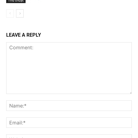
Thủ thuật
LEAVE A REPLY
Comment:
Na
Ema
Web