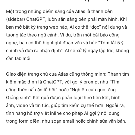
Một trong những điểm sáng của Atlas là thanh bên
(sidebar) ChatGPT, luôn sẵn sàng bên phải màn hình. Khi
bạn mở bất kỳ trang web nào, AI có thể “đọc” nội dung và
tương tác theo ngữ cảnh. Ví dụ, trên một bài báo công
nghệ, bạn có thể highlight đoạn văn và hỏi: “Tóm tắt 5 ý
chính và đưa ra nhận định”. AI sẽ xử lý ngay lập tức, không
cần tab mới.
Giao diện trang chủ của Atlas cũng thông minh: Thanh tìm
kiếm mặc định là ChatGPT, với gợi ý prompt như “Tìm
công thức nấu ăn lễ hội” hoặc “Nghiên cứu quà tặng
Giáng sinh”. Kết quả được phân loại theo liên kết, hình
ảnh, video và tin tức, giúp tìm kiếm cụ thể hơn. Ngoài ra,
tính năng hỗ trợ viết inline cho phép AI gợi ý nội dung
trong form điền, như soạn email hoặc chỉnh sửa văn bản.