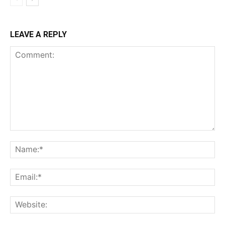
LEAVE A REPLY
Comment:
Na
Ema
Web