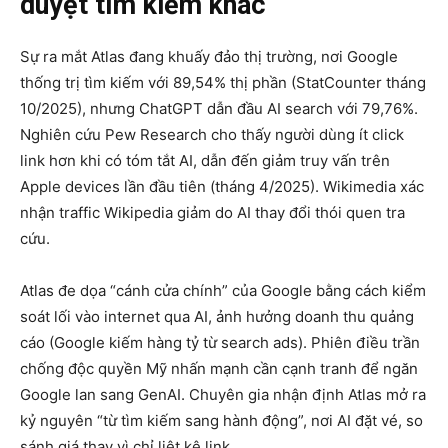
duyệt tìm kiếm khác
Sự ra mắt Atlas đang khuấy đảo thị trường, nơi Google
thống trị tìm kiếm với 89,54% thị phần (StatCounter tháng
10/2025), nhưng ChatGPT dẫn đầu AI search với 79,76%.
Nghiên cứu Pew Research cho thấy người dùng ít click
link hơn khi có tóm tắt AI, dẫn đến giảm truy vấn trên
Apple devices lần đầu tiên (tháng 4/2025). Wikimedia xác
nhận traffic Wikipedia giảm do AI thay đổi thói quen tra
cứu.
Atlas đe dọa “cánh cửa chính” của Google bằng cách kiểm
soát lối vào internet qua AI, ảnh hưởng doanh thu quảng
cáo (Google kiếm hàng tỷ từ search ads). Phiên điều trần
chống độc quyền Mỹ nhấn mạnh cần cạnh tranh để ngăn
Google lan sang GenAI. Chuyên gia nhận định Atlas mở ra
kỷ nguyên “từ tìm kiếm sang hành động”, nơi AI đặt vé, so
sánh giá thay vì chỉ liệt kê link.