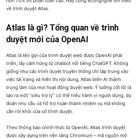
hơn 70% thị phần toàn cầu. Hãy cùng 8congnghe tìm hiểu
về trình duyệt Atlas.
Atlas là gì? Tổng quan về trình
duyệt mới của OpenAI
Atlas là tên gọi của trình duyệt web được OpenAI phát
triển, lấy cảm hứng từ chatbot nổi tiếng ChatGPT. Không
giống như các trình duyệt truyền thống chỉ tập trung vào
việc tải trang và hiển thị nội dung, Atlas biến AI thành
trung tâm của mọi hoạt động duyệt web. Ý tưởng cốt lõi là
tạo ra một “siêu trợ lý” có thể hiểu hành vi người dùng, dự
đoán nhu cầu và hỗ trợ hoàn thành nhiệm vụ mà không
cần rời khỏi cửa sổ trình duyệt.
Theo thông báo chính thức từ OpenAI, Atlas trình duyệt
được xây dựng trên nền tảng Chromium – mã nguồn mở