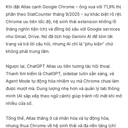
Khi đặt Atlas cạnh Google Chrome – ông vua với 71,9% thị
phần theo StatCounter tháng 9/2025 – sự khác biệt rõ rệt.
Chrome ưu tiên tốc độ, hệ sinh thái extension khổng lồ
(hàng nghìn tiện ích) và đồng bộ sâu với Google services
như Gmail, Drive. Nó đã tích hợp Gemini AI để tóm tắt
trang và trả lời câu hỏi, nhưng AI chỉ là “phụ kiện” chứ
không phải trung tâm.
Ngược lại, ChatGPT Atlas ưu tiên tương tác hội thoại.
Thanh tìm kiếm là ChatGPT, sidebar luôn sẵn sàng, và
Agent Mode tự động hóa nhiệm vụ mà Chrome chưa làm
được mượt mà. Dung lượng nhẹ hơn và quản lý tab thông
minh (AI sắp xếp theo ngữ cảnh) giúp tránh rối mắt khi mở
nhiều cửa sổ.
Tổng thể, Atlas thắng ở cá nhân hóa và tự động hóa,
nhưng thua Chrome về hệ sinh thái và đa nền tảng (chỉ