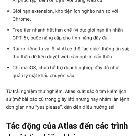
AI phức tạp; kém ổn định với trang web cũ.
Giới hạn extension, kho tiện ích nghèo nàn so với
Chrome.
Free tier nhanh hết hạn chế (ví dụ: giới hạn tin nhắn
GPT-5), buộc nâng cấp cho tính năng đầy đủ.
Rủi ro riêng tư và lỗi vì AI có thể “ảo giác” thông tin sai;
thu thập dữ liệu duyệt web cần opt-in cẩn thận.
Chỉ macOS, chưa hỗ trợ doanh nghiệp đầy đủ như
quản lý mật khẩu chuyên sâu.
Từ trải nghiệm thử nghiệm, Atlas xuất sắc ở tìm kiếm lịch
sử (mở bài báo cũ trong giây lát) nhưng hay nhầm lẫn lệnh
đơn giản như “yes please”, dẫn đến điều hướng sai.
Tác động của Atlas đến các trình