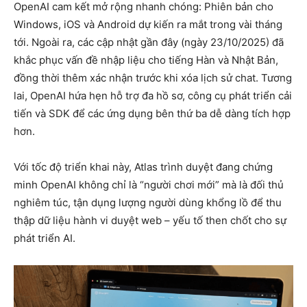
OpenAI cam kết mở rộng nhanh chóng: Phiên bản cho
Windows, iOS và Android dự kiến ra mắt trong vài tháng
tới. Ngoài ra, các cập nhật gần đây (ngày 23/10/2025) đã
khắc phục vấn đề nhập liệu cho tiếng Hàn và Nhật Bản,
đồng thời thêm xác nhận trước khi xóa lịch sử chat. Tương
lai, OpenAI hứa hẹn hỗ trợ đa hồ sơ, công cụ phát triển cải
tiến và SDK để các ứng dụng bên thứ ba dễ dàng tích hợp
hơn.
Với tốc độ triển khai này, Atlas trình duyệt đang chứng
minh OpenAI không chỉ là “người chơi mới” mà là đối thủ
nghiêm túc, tận dụng lượng người dùng khổng lồ để thu
thập dữ liệu hành vi duyệt web – yếu tố then chốt cho sự
phát triển AI.