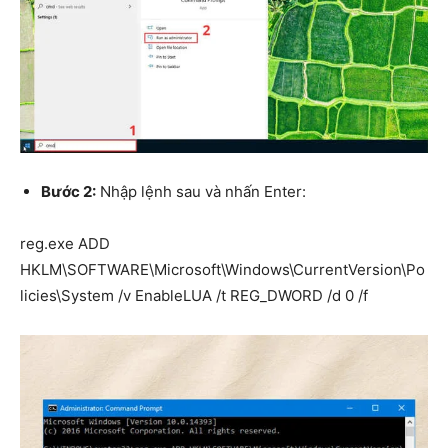
Bước 2:
Nhập lệnh sau và nhấn Enter:
reg.exe ADD
HKLM\SOFTWARE\Microsoft\Windows\CurrentVersion\Po
licies\System /v EnableLUA /t REG_DWORD /d 0 /f