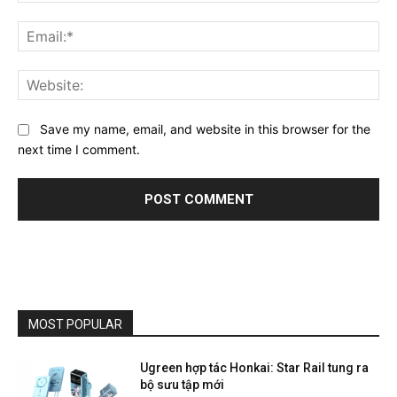
Ema
Web
Save my name, email, and website in this browser for the
next time I comment.
MOST POPULAR
Ugreen hợp tác Honkai: Star Rail tung ra
bộ sưu tập mới