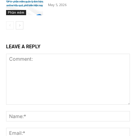
May 5, 2026
Phần mềm
LEAVE A REPLY
Comment:
Na
Ema