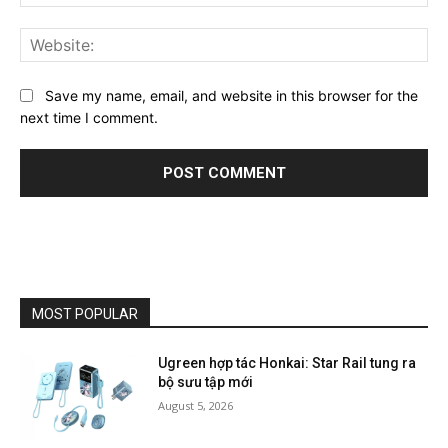
Web
Save my name, email, and website in this browser for the
next time I comment.
MOST POPULAR
Ugreen hợp tác Honkai: Star Rail tung ra
bộ sưu tập mới
August 5, 2026