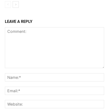
LEAVE A REPLY
Comment:
Na
Ema
Web