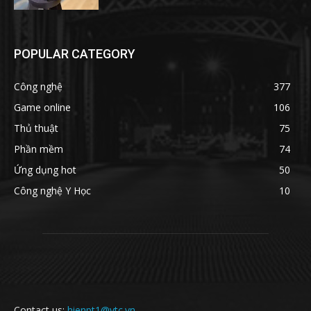
POPULAR CATEGORY
Công nghệ
377
Game online
106
Thủ thuật
75
Phần mềm
74
Ứng dụng hot
50
Công nghệ Y Học
10
Contact us:
hienpt1@vtc.vn