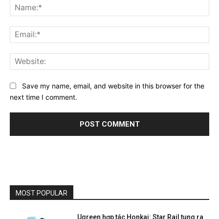
Na
Ema
Web
Save my name, email, and website in this browser for the
next time I comment.
MOST POPULAR
Ugreen hợp tác Honkai: Star Rail tung ra