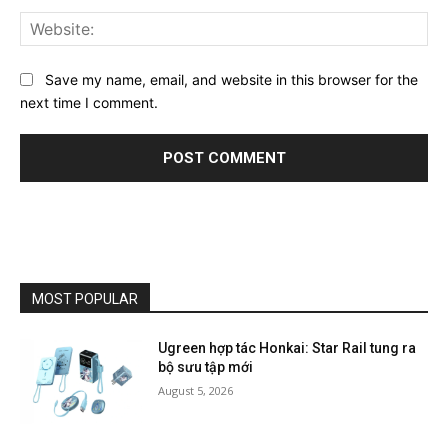
Web
Save my name, email, and website in this browser for the
next time I comment.
MOST POPULAR
Ugreen hợp tác Honkai: Star Rail tung ra
bộ sưu tập mới
August 5, 2026