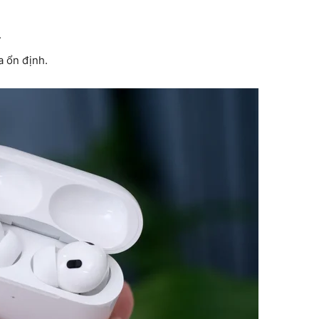
.
a ổn định.