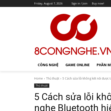
Friday, August 7, 2026
Sign in / Join
Buy now!
CÔNG NGHỆ
GAME ONLINE
PHẦN 
Home
Thủ thuật
5 Cách sửa lỗi không kết nối được t
Thủ thuật
5 Cách sửa lỗi khô
nghe Bluetooth hi