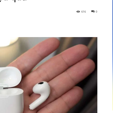
616
0