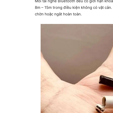
Mỗi tai nghe Bluetooth đều có giới hạn khoả
8m – 15m trong điều kiện không có vật cản. 
chờn hoặc ngắt hoàn toàn.