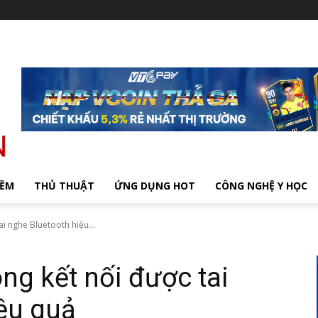
MỀM
THỦ THUẬT
ỨNG DỤNG HOT
CÔNG NGHỆ Y HỌC
ai nghe Bluetooth hiệu...
ng kết nối được tai
ệu quả