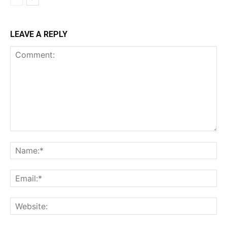
LEAVE A REPLY
Comment:
Na
Ema
Web