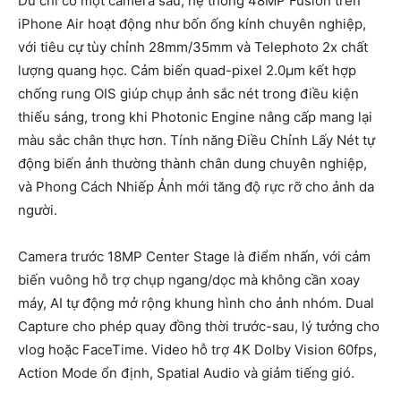
Dù chỉ có một camera sau, hệ thống 48MP Fusion trên
iPhone Air hoạt động như bốn ống kính chuyên nghiệp,
với tiêu cự tùy chỉnh 28mm/35mm và Telephoto 2x chất
lượng quang học. Cảm biến quad-pixel 2.0µm kết hợp
chống rung OIS giúp chụp ảnh sắc nét trong điều kiện
thiếu sáng, trong khi Photonic Engine nâng cấp mang lại
màu sắc chân thực hơn. Tính năng Điều Chỉnh Lấy Nét tự
động biến ảnh thường thành chân dung chuyên nghiệp,
và Phong Cách Nhiếp Ảnh mới tăng độ rực rỡ cho ảnh da
người.
Camera trước 18MP Center Stage là điểm nhấn, với cảm
biến vuông hỗ trợ chụp ngang/dọc mà không cần xoay
máy, AI tự động mở rộng khung hình cho ảnh nhóm. Dual
Capture cho phép quay đồng thời trước-sau, lý tưởng cho
vlog hoặc FaceTime. Video hỗ trợ 4K Dolby Vision 60fps,
Action Mode ổn định, Spatial Audio và giảm tiếng gió.