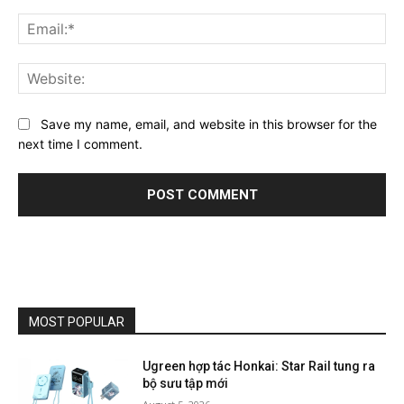
Ema
Web
Save my name, email, and website in this browser for the
next time I comment.
MOST POPULAR
Ugreen hợp tác Honkai: Star Rail tung ra
bộ sưu tập mới