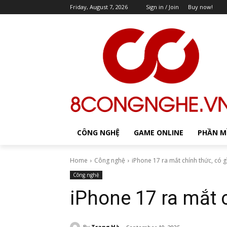
Friday, August 7, 2026
Sign in / Join
Buy now!
CÔNG NGHỆ
GAME ONLINE
PHẦN 
Home
Công nghệ
iPhone 17 ra mắt chính thức, có g
Công nghệ
iPhone 17 ra mắt c
By
Trang Hà