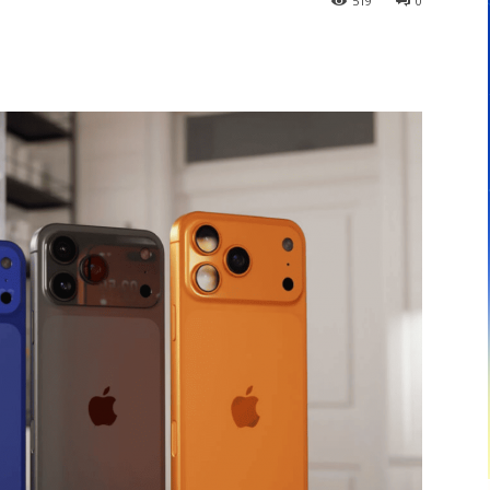
519
0