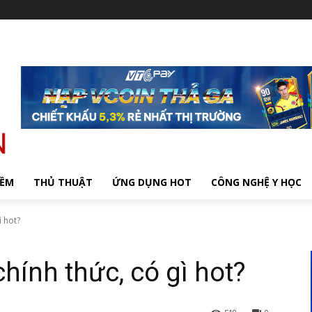
MỀM
THỦ THUẬT
ỨNG DỤNG HOT
CÔNG NGHỆ Y HỌC
ì hot?
hính thức, có gì hot?