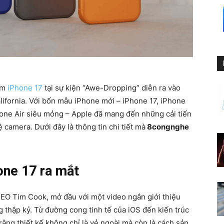
ẩm
iPhone 17
tại sự kiện “Awe-Dropping” diễn ra vào
lifornia. Với bốn mẫu iPhone mới – iPhone 17, iPhone
Phone Air siêu mỏng – Apple đã mang đến những cải tiến
 camera. Dưới đây là thông tin chi tiết mà
8congnghe
one 17 ra mắt
CEO Tim Cook, mở đầu với một video ngắn giới thiệu
 thập kỷ. Từ đường cong tinh tế của iOS đến kiến trúc
ằng thiết kế không chỉ là vẻ ngoài mà còn là cách sản