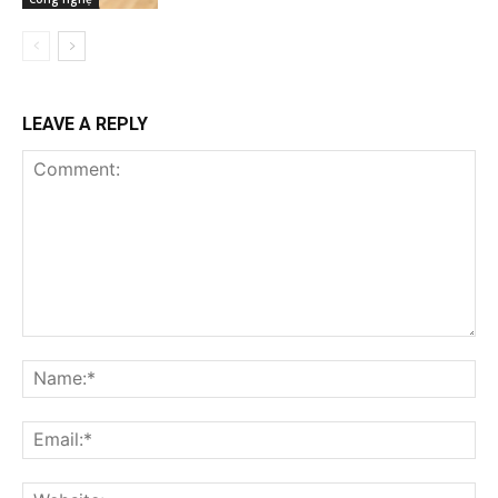
LEAVE A REPLY
Comment:
Na
Ema
Web