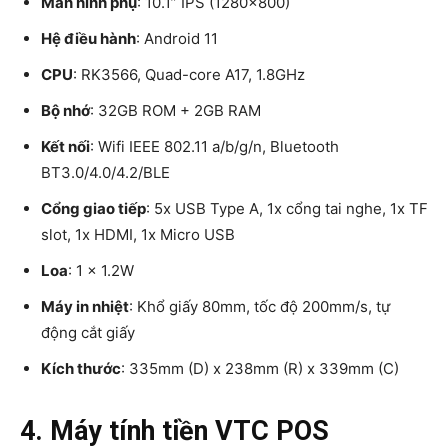
Màn hình phụ
: 10.1” IPS (1280×800)
Hệ điều hành
: Android 11
CPU
: RK3566, Quad-core A17, 1.8GHz
Bộ nhớ
: 32GB ROM + 2GB RAM
Kết nối
: Wifi IEEE 802.11 a/b/g/n, Bluetooth
BT3.0/4.0/4.2/BLE
Cổng giao tiếp
: 5x USB Type A, 1x cổng tai nghe, 1x TF
slot, 1x HDMI, 1x Micro USB
Loa
: 1 x 1.2W
Máy in nhiệt
: Khổ giấy 80mm, tốc độ 200mm/s, tự
động cắt giấy
Kích thước
: 335mm (D) x 238mm (R) x 339mm (C)
4. Máy tính tiền VTC POS