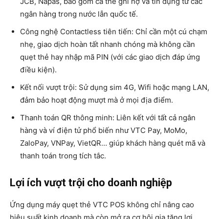
JCB, Napas, bao gồm cả thẻ ghi nợ và tín dụng từ các
ngân hàng trong nước lẫn quốc tế.
Công nghệ Contactless tiên tiến: Chỉ cần một cú chạm
nhẹ, giao dịch hoàn tất nhanh chóng mà không cần
quẹt thẻ hay nhập mã PIN (với các giao dịch đáp ứng
điều kiện).
Kết nối vượt trội: Sử dụng sim 4G, Wifi hoặc mạng LAN,
đảm bảo hoạt động mượt mà ở mọi địa điểm.
Thanh toán QR thông minh: Liên kết với tất cả ngân
hàng và ví điện tử phổ biến như VTC Pay, MoMo,
ZaloPay, VNPay, VietQR… giúp khách hàng quét mã và
thanh toán trong tích tắc.
Lợi ích vượt trội cho doanh nghiệp
Ứng dụng máy quẹt thẻ VTC POS không chỉ nâng cao
hiệu suất kinh doanh mà còn mở ra cơ hội gia tăng lợi