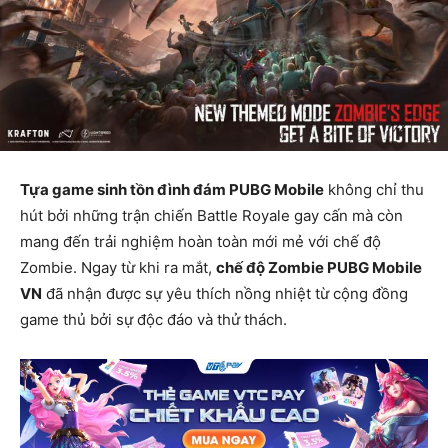
Tựa game sinh tồn đình đám PUBG Mobile
không chỉ thu
hút bởi những trận chiến Battle Royale gay cấn mà còn
mang đến trải nghiệm hoàn toàn mới mẻ với chế độ
Zombie. Ngay từ khi ra mắt,
chế độ Zombie PUBG Mobile
VN
đã nhận được sự yêu thích nồng nhiệt từ cộng đồng
game thủ bởi sự độc đáo và thử thách.