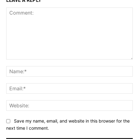
LEAVE A REPLY
Comment:
Na
Ema
Web
Save my name, email, and website in this browser for the
next time I comment.