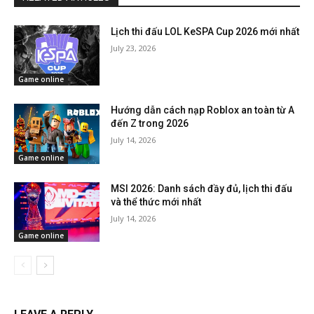
Lịch thi đấu LOL KeSPA Cup 2026 mới nhất
July 23, 2026
Game online
Hướng dẫn cách nạp Roblox an toàn từ A
đến Z trong 2026
July 14, 2026
Game online
MSI 2026: Danh sách đầy đủ, lịch thi đấu
và thể thức mới nhất
July 14, 2026
Game online