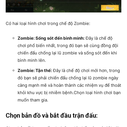
Có hai loại hình chơi trong chế độ Zombie:
Zombie: Sống sót đến bình minh:
Đây là chế độ
chơi phổ biến nhất, trong đó bạn sẽ cùng đồng đội
chiến đấu chống lại lũ zombie và sống sót đến khi
bình minh lên.
Zombie: Tận thế:
Đây là chế độ chơi mới hơn, trong
đó bạn sẽ phải chiến đấu chống lại lũ zombie ngày
càng mạnh mẽ và hoàn thành các nhiệm vụ để thoát
khỏi khu vực bị nhiễm bệnh.Chọn loại hình chơi bạn
muốn tham gia.
Chọn bản đồ và bắt đầu trận đấu: