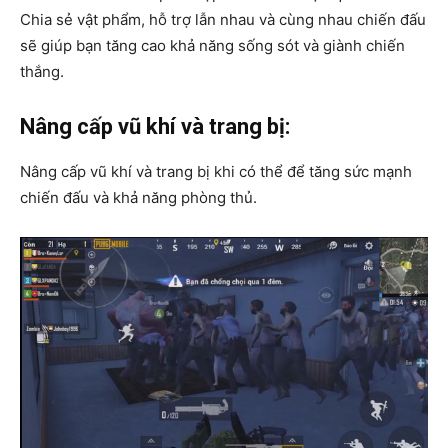
Chia sẻ vật phẩm, hỗ trợ lẫn nhau và cùng nhau chiến đấu
sẽ giúp bạn tăng cao khả năng sống sót và giành chiến
thắng.
Nâng cấp vũ khí và trang bị:
Nâng cấp vũ khí và trang bị khi có thể để tăng sức mạnh
chiến đấu và khả năng phòng thủ.