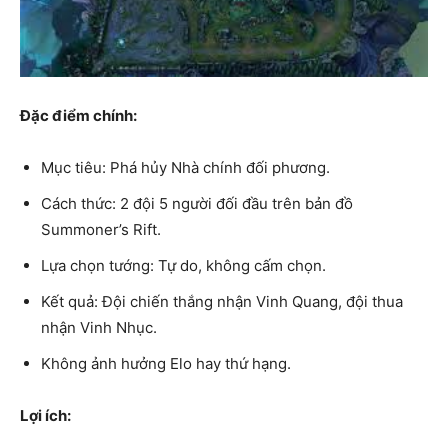
Đặc điểm chính:
Mục tiêu: Phá hủy Nhà chính đối phương.
Cách thức: 2 đội 5 người đối đầu trên bản đồ
Summoner’s Rift.
Lựa chọn tướng: Tự do, không cấm chọn.
Kết quả: Đội chiến thắng nhận Vinh Quang, đội thua
nhận Vinh Nhục.
Không ảnh hưởng Elo hay thứ hạng.
Lợi ích: