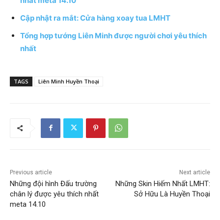
nhất meta 14.10
Cập nhật ra mắt: Cửa hàng xoay tua LMHT
Tổng hợp tướng Liên Minh được người chơi yêu thích
nhất
TAGS
Liên Minh Huyền Thoại
Previous article
Next article
Những đội hình Đấu trường
Những Skin Hiếm Nhất LMHT:
chân lý được yêu thích nhất
Sở Hữu Là Huyền Thoại
meta 14.10