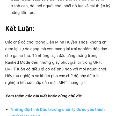
tranh cao, đòi hỏi người chơi phải nỗ lực và cải thiện kỹ
năng liên tục.
Kết Luận:
Các chế độ chơi trong Liên Minh Huyền Thoại không chỉ
đem lại sự đa dạng mà còn mang lại trải nghiệm độc đáo
cho game thủ. Từ những trận đấu căng thẳng trong
Ranked Mode đến những giây phút giải trí trong URF,
LMHT luôn có điều gì đó để phù hợp với mọi người chơi.
Hãy thử nghiệm và khám phá các chế độ này để trải
nghiệm hết sức hấp dẫn mà LMHT mang lại!
Xem thêm các bài viết khác cùng chủ đề:
Những đội hình Đấu trường chân lý được yêu thích