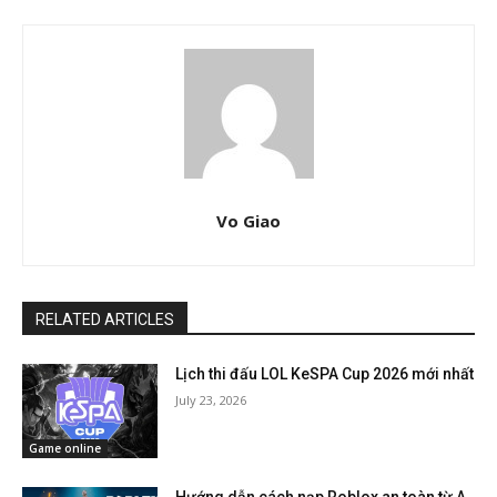
Vo Giao
RELATED ARTICLES
Lịch thi đấu LOL KeSPA Cup 2026 mới nhất
July 23, 2026
Game online