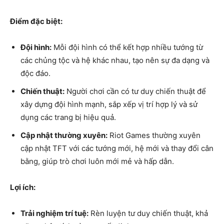
Điểm đặc biệt:
Đội hình:
Mỗi đội hình có thể kết hợp nhiều tướng từ
các chủng tộc và hệ khác nhau, tạo nên sự đa dạng và
độc đáo.
Chiến thuật:
Người chơi cần có tư duy chiến thuật để
xây dựng đội hình mạnh, sắp xếp vị trí hợp lý và sử
dụng các trang bị hiệu quả.
Cập nhật thường xuyên:
Riot Games thường xuyên
cập nhật TFT với các tướng mới, hệ mới và thay đổi cân
bằng, giúp trò chơi luôn mới mẻ và hấp dẫn.
Lợi ích:
Trải nghiệm trí tuệ:
Rèn luyện tư duy chiến thuật, khả