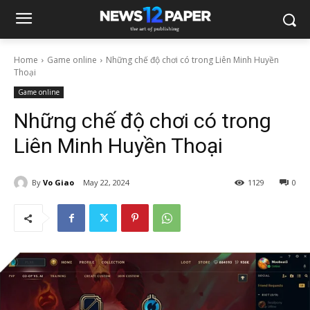
Home
Game online
Những chế độ chơi có trong Liên Minh Huyền
Thoại
Game online
Những chế độ chơi có trong
Liên Minh Huyền Thoại
By
Vo Giao
May 22, 2024
1129
0