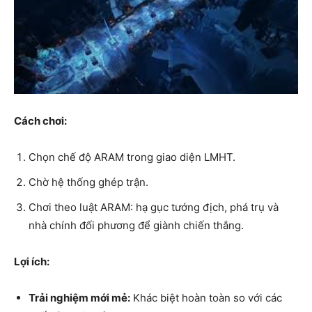
Cách chơi:
Chọn chế độ ARAM trong giao diện LMHT.
Chờ hệ thống ghép trận.
Chơi theo luật ARAM: hạ gục tướng địch, phá trụ và
nhà chính đối phương để giành chiến thắng.
Lợi ích:
Trải nghiệm mới mẻ:
Khác biệt hoàn toàn so với các