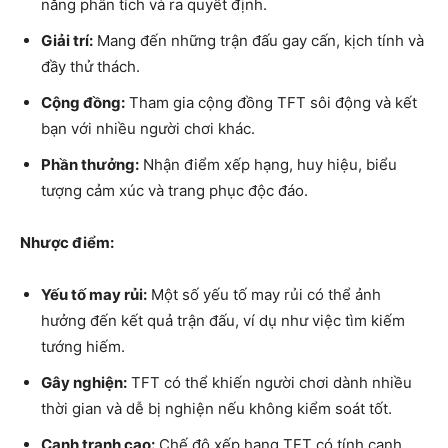
năng phân tích và ra quyết định.
Giải trí:
Mang đến những trận đấu gay cấn, kịch tính và
đầy thử thách.
Cộng đồng:
Tham gia cộng đồng TFT sôi động và kết
bạn với nhiều người chơi khác.
Phần thưởng:
Nhận điểm xếp hạng, huy hiệu, biểu
tượng cảm xúc và trang phục độc đáo.
Nhược điểm:
Yếu tố may rủi:
Một số yếu tố may rủi có thể ảnh
hưởng đến kết quả trận đấu, ví dụ như việc tìm kiếm
tướng hiếm.
Gây nghiện:
TFT có thể khiến người chơi dành nhiều
thời gian và dễ bị nghiện nếu không kiểm soát tốt.
Cạnh tranh cao:
Chế độ xếp hạng TFT có tính cạnh