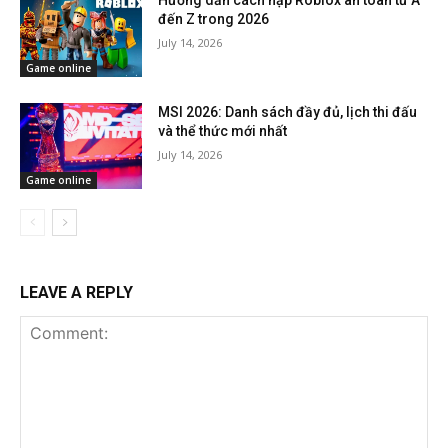
Hướng dẫn cách nạp Roblox an toàn từ A
đến Z trong 2026
July 14, 2026
Game online
MSI 2026: Danh sách đầy đủ, lịch thi đấu
và thể thức mới nhất
July 14, 2026
Game online
LEAVE A REPLY