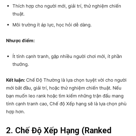
Thích hợp cho người mới, giải trí, thử nghiệm chiến
thuật.
Môi trường ít áp lực, học hỏi dễ dàng.
Nhược điểm:
Ít tính cạnh tranh, gặp nhiều người chơi mới, ít phần
thưởng.
Kết luận:
Chế Độ Thường là lựa chọn tuyệt vời cho người
mới bắt đầu, giải trí, hoặc thử nghiệm chiến thuật. Nếu
bạn muốn leo rank hoặc tìm kiếm những trận đấu mang
tính cạnh tranh cao, Chế độ Xếp hạng sẽ là lựa chọn phù
hợp hơn.
2. Chế Độ Xếp Hạng (Ranked