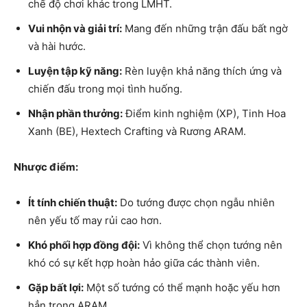
chế độ chơi khác trong LMHT.
Vui nhộn và giải trí:
Mang đến những trận đấu bất ngờ
và hài hước.
Luyện tập kỹ năng:
Rèn luyện khả năng thích ứng và
chiến đấu trong mọi tình huống.
Nhận phần thưởng:
Điểm kinh nghiệm (XP), Tinh Hoa
Xanh (BE), Hextech Crafting và Rương ARAM.
Nhược điểm:
Ít tính chiến thuật:
Do tướng được chọn ngẫu nhiên
nên yếu tố may rủi cao hơn.
Khó phối hợp đồng đội:
Vì không thể chọn tướng nên
khó có sự kết hợp hoàn hảo giữa các thành viên.
Gặp bất lợi:
Một số tướng có thể mạnh hoặc yếu hơn
hẳn trong ARAM.