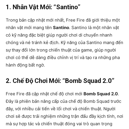
1. Nhân Vật Mới: “Santino”
Trong bản cập nhật mới nhất, Free Fire đã giới thiệu một
nhân vật mới mang tên
Santino
. Santino là một nhân vật
có kỹ năng đặc biệt giúp người chơi di chuyển nhanh
chóng và né tránh kẻ địch. Kỹ năng của Santino mang đến
sự thay đổi lớn trong chiến thuật của game, giúp người
chơi có thể dễ dàng điều chỉnh vị trí và tạo ra những pha
hành động bất ngờ.
2. Chế Độ Chơi Mới: “Bomb Squad 2.0”
Free Fire đã cập nhật chế độ chơi mới
Bomb Squad 2.0
.
Đây là phiên bản nâng cấp của chế độ Bomb Squad trước
đây, với nhiều cải tiến về lối chơi và chiến thuật. Người
chơi sẽ được trải nghiệm những trận đấu đầy kịch tính, nơi
mà sự hợp tác và chiến thuật đóng vai trò quan trọng