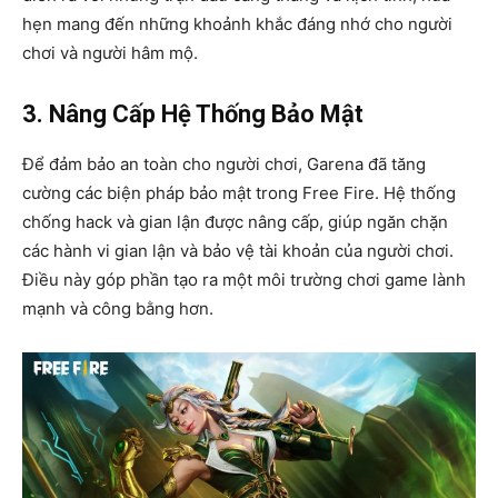
hẹn mang đến những khoảnh khắc đáng nhớ cho người
chơi và người hâm mộ.
3. Nâng Cấp Hệ Thống Bảo Mật
Để đảm bảo an toàn cho người chơi, Garena đã tăng
cường các biện pháp bảo mật trong Free Fire. Hệ thống
chống hack và gian lận được nâng cấp, giúp ngăn chặn
các hành vi gian lận và bảo vệ tài khoản của người chơi.
Điều này góp phần tạo ra một môi trường chơi game lành
mạnh và công bằng hơn.