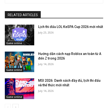
RELATED ARTICLES
Lịch thi đấu LOL KeSPA Cup 2026 mới nhất
July 23, 2026
Game online
Hướng dẫn cách nạp Roblox an toàn từ A
đến Z trong 2026
July 14, 2026
Game online
MSI 2026: Danh sách đầy đủ, lịch thi đấu
và thể thức mới nhất
July 14, 2026
Game online