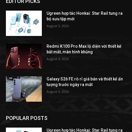
EDITOR PICKS
Ugreen hợp tác Honkai: Star Rail tung ra
bộ sưu tập mới
August 5, 2026
Redmi K100 Pro Max lộ diện với thiết kế
bắt mắt, màn hình khủng
August 4, 2026
Galaxy S26 FE rò rỉ giá bán và thiết kế ấn
tượng trước ngày ra mắt
August 4, 2026
POPULAR POSTS
Ugreen hợp tác Honkai: Star Rail tung ra