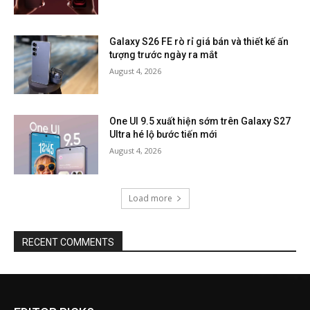
Galaxy S26 FE rò rỉ giá bán và thiết kế ấn
tượng trước ngày ra mắt
August 4, 2026
One UI 9.5 xuất hiện sớm trên Galaxy S27
Ultra hé lộ bước tiến mới
August 4, 2026
Load more
RECENT COMMENTS