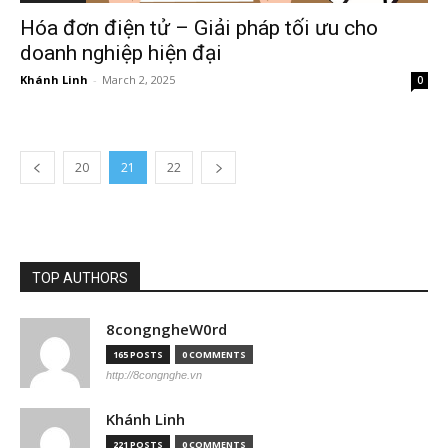
Hóa đơn điện tử – Giải pháp tối ưu cho
doanh nghiệp hiện đại
Khánh Linh
-
March 2, 2025
0
20
21
22
TOP AUTHORS
8congngheW0rd
165 POSTS
0 COMMENTS
http://8congnghe.vn
Khánh Linh
221 POSTS
0 COMMENTS