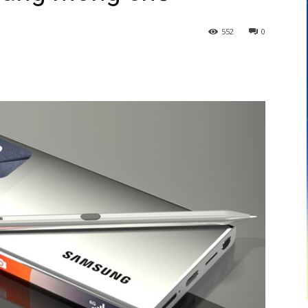
552
0