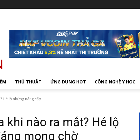
MỀM
THỦ THUẬT
ỨNG DỤNG HOT
CÔNG NGHỆ Y HỌC
? Hé lộ những nâng cấp...
 khi nào ra mắt? Hé lộ
đáng mong chờ