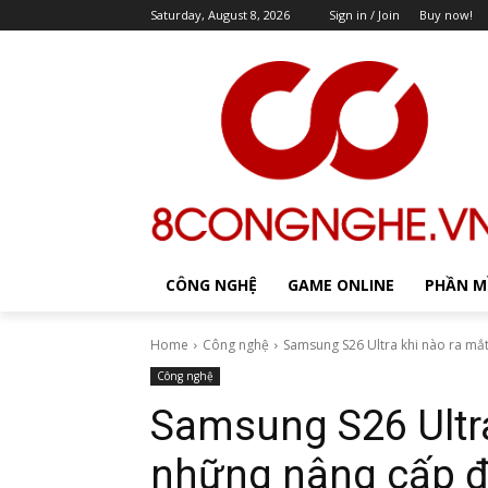
Saturday, August 8, 2026
Sign in / Join
Buy now!
CÔNG NGHỆ
GAME ONLINE
PHẦN 
Home
Công nghệ
Samsung S26 Ultra khi nào ra mắt
Công nghệ
Samsung S26 Ultra
những nâng cấp 