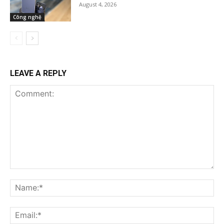
August 4, 2026
Công nghệ
LEAVE A REPLY
Comment:
Na
Ema