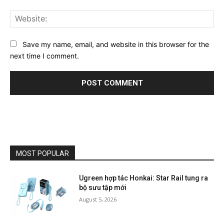
Web
Save my name, email, and website in this browser for the
next time I comment.
MOST POPULAR
Ugreen hợp tác Honkai: Star Rail tung ra
bộ sưu tập mới
August 5, 2026