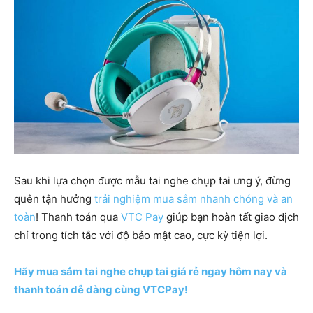
Sau khi lựa chọn được mẫu tai nghe chụp tai ưng ý, đừng
quên tận hưởng
trải nghiệm mua sắm nhanh chóng và an
toàn
! Thanh toán qua
VTC Pay
giúp bạn hoàn tất giao dịch
chỉ trong tích tắc với độ bảo mật cao, cực kỳ tiện lợi.
Hãy mua sắm tai nghe chụp tai giá rẻ ngay hôm nay và
thanh toán dễ dàng cùng VTCPay!