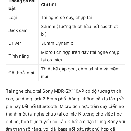
Thông số nổi
Chi tiết
bật
Loại
Tai nghe có dây, chụp tai
3.5mm (Tương thích hầu hết các thiết
Jack cắm
bị)
Driver
30mm Dynamic
Micro tích hợp trên dây (tai nghe chụp
Tính năng
tai có mic)
Thiết kế gập gọn, đệm tai nhẹ và mềm
Độ thoải mái
mại
Tai nghe chụp tai Sony MDR-ZX110AP có độ tương thích
cao, sử dụng jack 3.5mm phổ thông, không cần lo lắng về
pin hay kết nối Bluetooth. Micro tích hợp trên dây biến nó
thành một tai nghe chụp tai có mic lý tưởng cho việc học
online, họp trực tuyến cơ bản. Chất âm đặc trưng Sony với
âm thanh rõ ràng, với dải bass nổi bật, rất phù hợp để