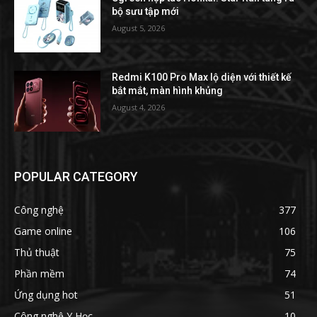
bộ sưu tập mới
August 5, 2026
Redmi K100 Pro Max lộ diện với thiết kế
bắt mắt, màn hình khủng
August 4, 2026
POPULAR CATEGORY
Công nghệ
377
Game online
106
Thủ thuật
75
Phần mềm
74
Ứng dụng hot
51
Công nghệ Y Học
10