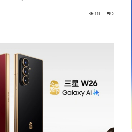
351
0