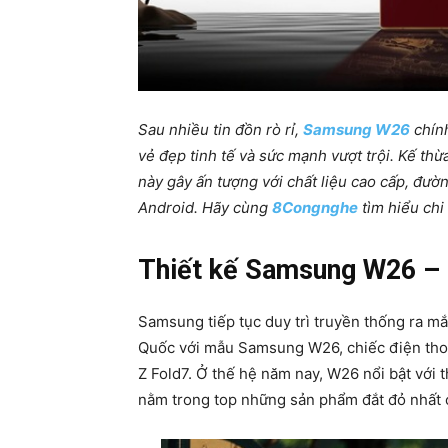
Sau nhiều tin đồn rò rỉ,
Samsung W26
chính
vẻ đẹp tinh tế và sức mạnh vượt trội. Kế th
này gây ấn tượng với chất liệu cao cấp, đườ
Android. Hãy cùng
8Congnghe
tìm hiểu chi 
Thiết kế Samsung W26 – 
Samsung tiếp tục duy trì truyền thống ra mắ
Quốc với mẫu Samsung W26, chiếc điện thoại
Z Fold7. Ở thế hệ năm nay, W26 nổi bật với 
nằm trong top những sản phẩm đắt đỏ nhất 