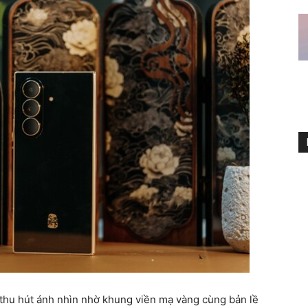
thu hút ánh nhìn nhờ khung viền mạ vàng cùng bản lề