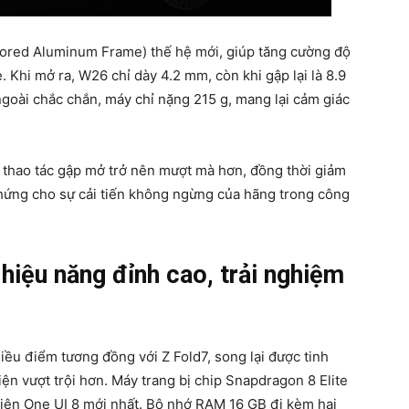
ored Aluminum Frame) thế hệ mới, giúp tăng cường độ
Khi mở ra, W26 chỉ dày 4.2 mm, còn khi gập lại là 8.9
ngoài chắc chắn, máy chỉ nặng 215 g, mang lại cảm giác
p thao tác gập mở trở nên mượt mà hơn, đồng thời giảm
chứng cho sự cải tiến không ngừng của hãng trong công
iệu năng đỉnh cao, trải nghiệm
u điểm tương đồng với Z Fold7, song lại được tinh
n vượt trội hơn. Máy trang bị chip Snapdragon 8 Elite
 diện One UI 8 mới nhất. Bộ nhớ RAM 16 GB đi kèm hai