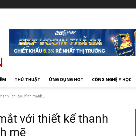
MỀM
THỦ THUẬT
ỨNG DỤNG HOT
CÔNG NGHỆ Y HỌC
hanh lịch, cấu hình mạnh...
t với thiết kế thanh
nh mẽ