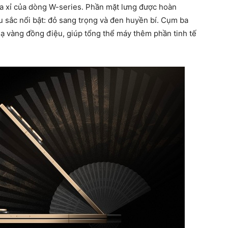
xa xỉ của dòng W-series. Phần mặt lưng được hoàn
u sắc nổi bật: đỏ sang trọng và đen huyền bí. Cụm ba
ạ vàng đồng điệu, giúp tổng thể máy thêm phần tinh tế