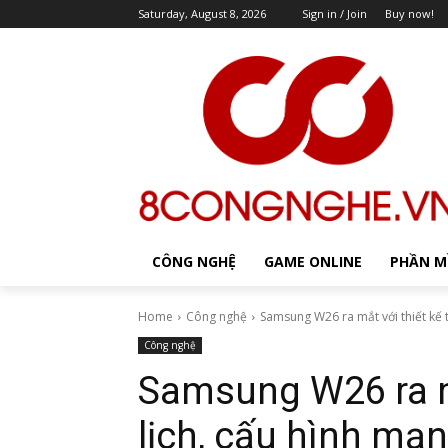
Saturday, August 8, 2026
Sign in / Join
Buy now!
CÔNG NGHỆ
GAME ONLINE
PHẦN 
Home
Công nghệ
Samsung W26 ra mắt với thiết kế t
Công nghệ
Samsung W26 ra mắ
lịch, cấu hình mạ