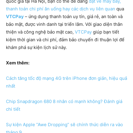
quốc gia tại Hà Nội, bạn có thể dễ dàng
đặt vé máy bay,
thanh toán chi phí ăn uống hay các dịch vụ liên quan
qua
VTCPay
– ứng dụng thanh toán uy tín, giá rẻ, an toàn và
bảo mật, được vinh danh tại triển lãm. Với giao diện thân
thiện và công nghệ bảo mật cao,
VTCPay
giúp bạn tiết
kiệm thời gian và chi phí, đảm bảo chuyến đi thuận lợi để
khám phá sự kiện lịch sử này.
Xem thêm:
Cách tăng tốc độ mạng 4G trên iPhone đơn giản, hiệu quả
nhất
Chip Snapdragon 680 8 nhân có mạnh không? Đánh giá
chi tiết
Sự kiện Apple “Awe Dropping” sẽ chính thức diễn ra vào
tháng 9