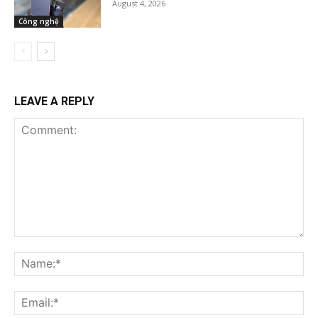
August 4, 2026
Công nghệ
LEAVE A REPLY
Comment:
Na
Ema