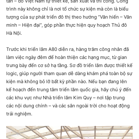
tấn – do Việt Nam tự thiết kế, sản xuất và thi công. Công
trình này không chỉ là nơi tổ chức sự kiện mà còn là biểu
tượng của sự phát triển đô thị theo hướng “Văn hiến – Văn
minh – Hiện đại”, góp phần thực hiện quy hoạch Thủ đô
Hà Nội.
Trước khi triển lãm A80 diễn ra, hàng trăm công nhân đã
làm việc ngày đêm để hoàn thiện các hạng mục, từ gian
trưng bày đến cơ sở hạ tầng. Sơ đồ triển lãm được thiết kế
logic, giúp người tham quan dễ dàng khám phá toàn bộ sự
kiện mà không bỏ lỡ bất kỳ phần nào. Nếu bạn đang lên
kế hoạch đến trung tâm triển lãm quốc gia, hãy chú ý đến
các khu vực như Nhà triển lãm Kim Quy – nơi tập trung
các nội dung chính – và các sân ngoài trời cho hoạt động
trải nghiệm.