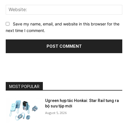
Web
Save my name, email, and website in this browser for the
next time I comment.
MOST POPULAR
Ugreen hợp tác Honkai: Star Rail tung ra
bộ sưu tập mới
August 5, 2026