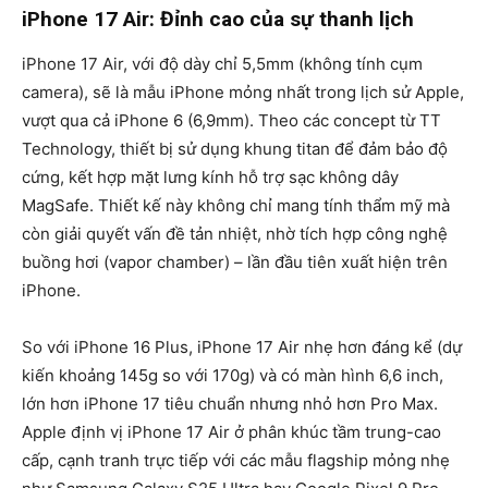
iPhone 17 Air: Đỉnh cao của sự thanh lịch
iPhone 17 Air, với độ dày chỉ
5,5mm
(không tính cụm
camera), sẽ là mẫu iPhone mỏng nhất trong lịch sử Apple,
vượt qua cả iPhone 6 (6,9mm). Theo các concept từ TT
Technology, thiết bị sử dụng
khung titan
để đảm bảo độ
cứng, kết hợp mặt lưng kính hỗ trợ sạc không dây
MagSafe. Thiết kế này không chỉ mang tính thẩm mỹ mà
còn giải quyết vấn đề tản nhiệt, nhờ tích hợp công nghệ
buồng hơi (vapor chamber)
– lần đầu tiên xuất hiện trên
iPhone.
So với iPhone 16 Plus, iPhone 17 Air nhẹ hơn đáng kể (dự
kiến khoảng
145g
so với 170g) và có màn hình
6,6 inch
,
lớn hơn iPhone 17 tiêu chuẩn nhưng nhỏ hơn Pro Max.
Apple định vị iPhone 17 Air ở phân khúc tầm trung-cao
cấp, cạnh tranh trực tiếp với các mẫu flagship mỏng nhẹ