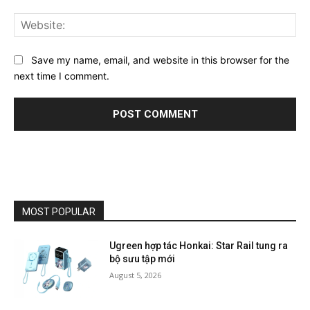
Web
Save my name, email, and website in this browser for the
next time I comment.
MOST POPULAR
Ugreen hợp tác Honkai: Star Rail tung ra
bộ sưu tập mới
August 5, 2026