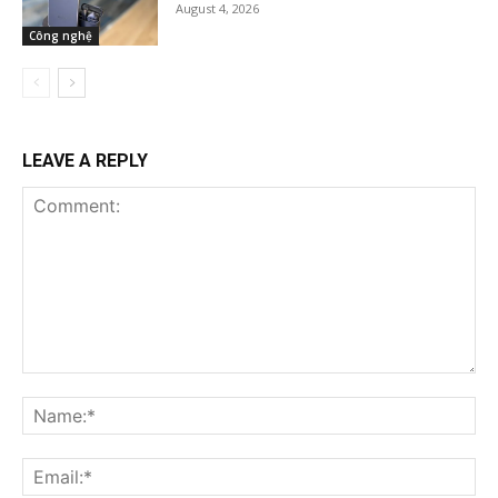
August 4, 2026
Công nghệ
LEAVE A REPLY
Comment:
Na
Ema