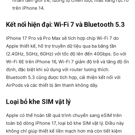
nhắm đến giới trẻ, tương tự chiến lược màu vàng rực rỡ
trên iPhone 14.
Kết nối hiện đại: Wi-Fi 7 và Bluetooth 5.3
iPhone 17 Pro và Pro Max sẽ tích hợp
chip Wi-Fi 7 do
Apple thiết kế, hỗ trợ truyền dữ liệu qua ba băng tần
(2.4GHz, 5GHz, 6GHz) với tốc độ lên đến 40Gbps. So với
Wi-Fi 6E trên iPhone 16, Wi-Fi 7 giảm độ trễ và tăng độ ổn
định, đặc biệt khi sử dụng với router tương thích.
Bluetooth 5.3
cũng được tích hợp, cải thiện kết nối với
AirPods và các thiết bị âm thanh không dây.
Loại bỏ khe SIM vật lý
Apple có thể hoàn tất quá trình chuyển sang
eSIM
trên
toàn bộ dòng iPhone 17, loại bỏ khe SIM vật lý. Điều này
không chỉ giúp thiết kế liền mạch hơn mà còn tiết kiệm