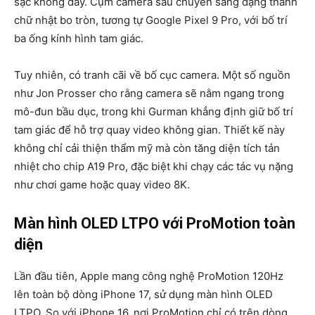
sạc không dây. Cụm camera sau chuyển sang dạng
thanh
chữ nhật bo tròn
, tương tự Google Pixel 9 Pro, với bố trí
ba ống kính hình tam giác.
Tuy nhiên, có tranh cãi về bố cục camera. Một số nguồn
như Jon Prosser cho rằng camera sẽ nằm ngang trong
mô-đun bầu dục, trong khi Gurman khẳng định giữ bố trí
tam giác để hỗ trợ quay video không gian. Thiết kế này
không chỉ cải thiện thẩm mỹ mà còn tăng diện tích tản
nhiệt cho chip A19 Pro, đặc biệt khi chạy các tác vụ nặng
như chơi game hoặc quay video 8K.
Màn hình OLED LTPO với ProMotion toàn
diện
Lần đầu tiên, Apple mang công nghệ
ProMotion 120Hz
lên toàn bộ dòng iPhone 17, sử dụng màn hình
OLED
LTPO
. So với iPhone 16, nơi ProMotion chỉ có trên dòng