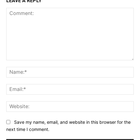
LEAVE A REPLY
Comment:
Na
Ema
Web
Save my name, email, and website in this browser for the
next time I comment.