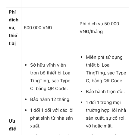
Phí
dịch
Phí dịch vụ 50.000
vụ,
600.000 VNĐ
VNĐ/tháng
thiế
t bị
Miễn phí sử dụng
Sở hữu vĩnh viễn
thiết bị Loa
trọn bộ thiết bị Loa
TingTing, sạc Type
TingTing, sạc Type
C, bảng QR Code.
C, bảng QR Code.
Bảo hành trọn đời.
Bảo hành 12 tháng.
1 đổi 1 trong mọi
1 đổi 1 đối với các lỗi
trường hợp: lỗi nhà
phát sinh từ nhà sản
sản xuất, sự cố rơi,
Ưu
xuất.
vỡ hoặc mất.
điể