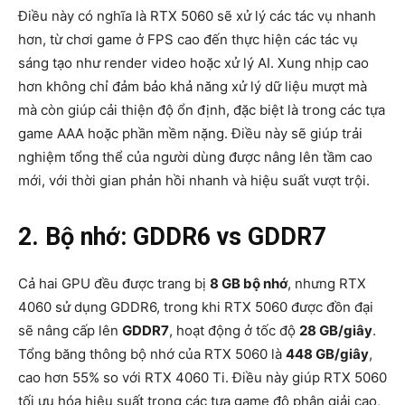
Điều này có nghĩa là RTX 5060 sẽ xử lý các tác vụ nhanh
hơn, từ chơi game ở FPS cao đến thực hiện các tác vụ
sáng tạo như render video hoặc xử lý AI. Xung nhịp cao
hơn không chỉ đảm bảo khả năng xử lý dữ liệu mượt mà
mà còn giúp cải thiện độ ổn định, đặc biệt là trong các tựa
game AAA hoặc phần mềm nặng. Điều này sẽ giúp trải
nghiệm tổng thể của người dùng được nâng lên tầm cao
mới, với thời gian phản hồi nhanh và hiệu suất vượt trội.
2. Bộ nhớ: GDDR6 vs GDDR7
Cả hai GPU đều được trang bị
8 GB bộ nhớ
, nhưng RTX
4060 sử dụng GDDR6, trong khi RTX 5060 được đồn đại
sẽ nâng cấp lên
GDDR7
, hoạt động ở tốc độ
28 GB/giây
.
Tổng băng thông bộ nhớ của RTX 5060 là
448 GB/giây
,
cao hơn 55% so với RTX 4060 Ti
. Điều này giúp RTX 5060
tối ưu hóa hiệu suất trong các tựa game độ phân giải cao,