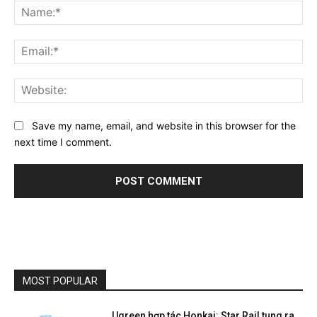
Na
Ema
Web
Save my name, email, and website in this browser for the
next time I comment.
MOST POPULAR
Ugreen hợp tác Honkai: Star Rail tung ra