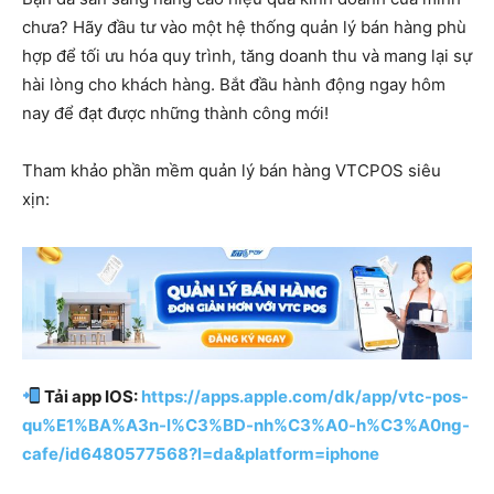
chưa? Hãy đầu tư vào một hệ thống quản lý bán hàng phù
hợp để tối ưu hóa quy trình, tăng doanh thu và mang lại sự
hài lòng cho khách hàng. Bắt đầu hành động ngay hôm
nay để đạt được những thành công mới!
Tham khảo phần mềm quản lý bán hàng VTCPOS siêu
xịn:
Tải app IOS:
https://apps.apple.com/dk/app/vtc-pos-
qu%E1%BA%A3n-l%C3%BD-nh%C3%A0-h%C3%A0ng-
cafe/id6480577568?l=da&platform=iphone