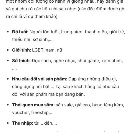
một nhóm đối tượng có hành vi giống nhau, hãy đánh giá
và ghi chú rõ các tiêu chí sau nhé: (các đặc điểm được ghi
ra chỉ là ví dụ tham khảo)
Độ tuổi:
Người lớn tuổi, trung niên, thanh niên, giới trẻ,
thiếu nhi, sơ sinh,…
Giới tính:
LGBT, nam, nữ
Sở thích:
Đọc sách, nghe nhạc, chơi game, xem phim,
….
Nhu cầu đối với sản phẩm:
Đáp ứng những điều gì,
công dụng nổi bật,… Tại sao khách hàng có nhu cầu
đối với sản phẩm mà bạn đang bán.
Thói quen mua sắm:
săn sale, giá cao, hàng tặng kèm,
voucher, freeship,..
Thu nhập:
từ…. đến….